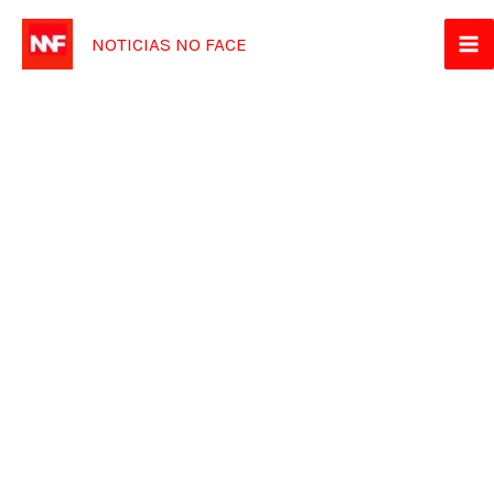
Ir
NOTICIAS NO FACE
para
o
conteúdo