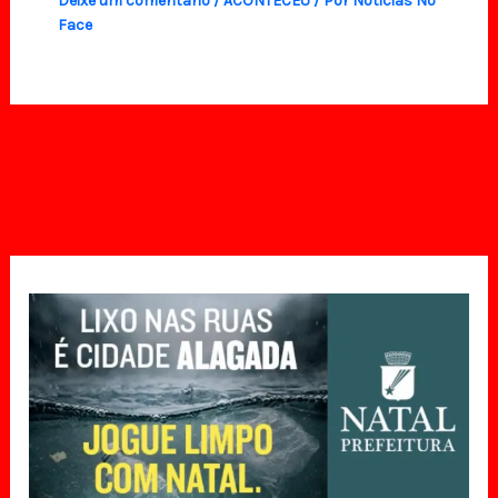
Deixe um comentário
/
ACONTECEU
/ Por
Noticias No
Face