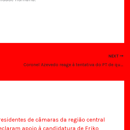
NEXT
Coronel Azevedo reage à tentativa do PT de querer capturar um pedaço do orçamento do Estado
residentes de câmaras da região central
eclaram apoio à candidatura de Eriko