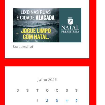
Screenshot
julho 2025
D
S
T
Q
Q
S
S
1
2
3
4
5