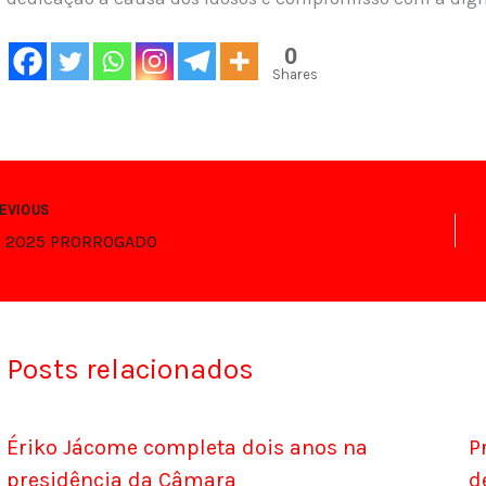
0
Shares
EVIOUS
z 2025 PRORROGADO
Posts relacionados
Ériko Jácome completa dois anos na
P
presidência da Câmara
d