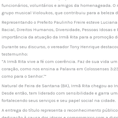
funcionários, voluntários e amigos da homenageada. O
grupo musical Violoukos, que contribuiu para a beleza 
Representando o Prefeito Paulinho Freire esteve Lucian
Racial, Direitos Humanos, Diversidade, Pessoas Idosas e
importância da atuação da Irmã Rita para a promoção do
Durante seu discurso, o vereador Tony Henrique destacou 
testemunho:
“A Irmã Rita vive a fé com coerência. Faz de sua vida um
coração, como nos ensina a Palavra em Colossenses 3:23:
como para o Senhor.'”
Natural de Feira de Santana (BA), Irmã Rita chegou ao I
Desde então, tem liderado com sensibilidade e garra um
fortalecendo seus serviços e seu papel social na cidade.
A entrega do título representa o reconhecimento público 
dedicação à causa dos idosos e compromisso com a di