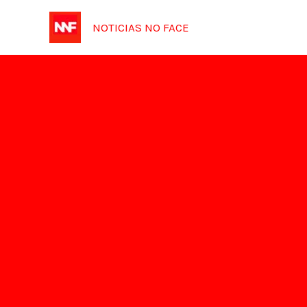
Ir
NOTICIAS NO FACE
para
o
conteúdo