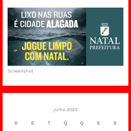
Screenshot
julho 2025
D
S
T
Q
Q
S
S