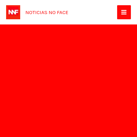
Ir
NOTICIAS NO FACE
para
o
conteúdo