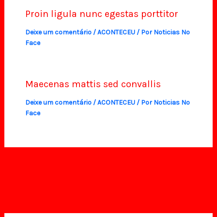
Proin ligula nunc egestas porttitor
Deixe um comentário
/
ACONTECEU
/ Por
Noticias No
Face
Maecenas mattis sed convallis
Deixe um comentário
/
ACONTECEU
/ Por
Noticias No
Face