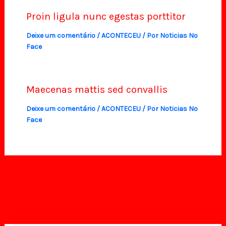
Proin ligula nunc egestas porttitor
Deixe um comentário
/
ACONTECEU
/ Por
Noticias No
Face
Maecenas mattis sed convallis
Deixe um comentário
/
ACONTECEU
/ Por
Noticias No
Face