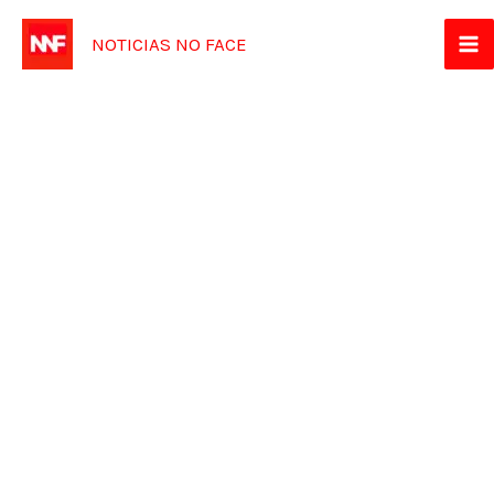
Ir
NOTICIAS NO FACE
para
o
conteúdo