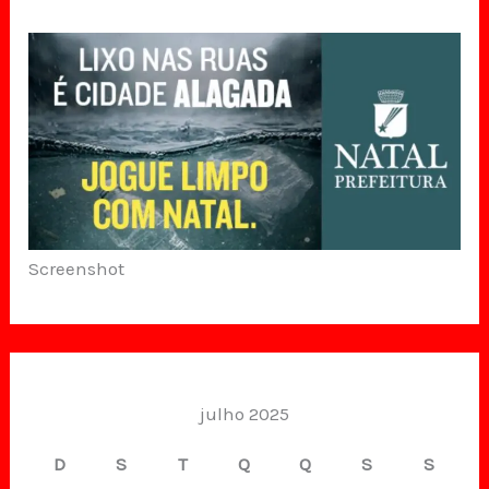
Screenshot
julho 2025
D
S
T
Q
Q
S
S