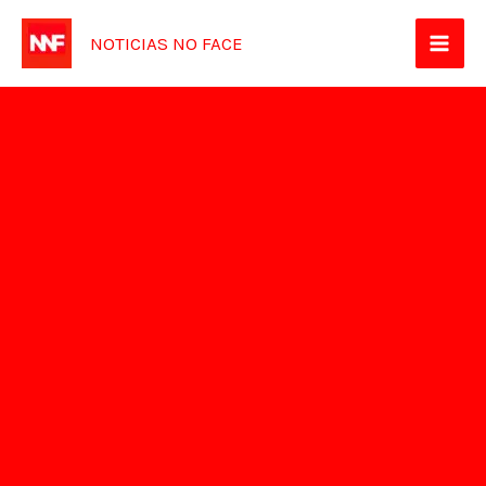
Ir
NOTICIAS NO FACE
para
o
conteúdo