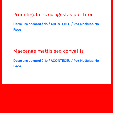
Proin ligula nunc egestas porttitor
Deixe um comentário
/
ACONTECEU
/ Por
Noticias No
Face
Maecenas mattis sed convallis
Deixe um comentário
/
ACONTECEU
/ Por
Noticias No
Face