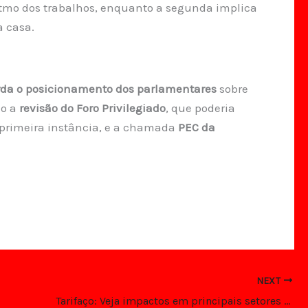
itmo dos trabalhos, enquanto a segunda implica
 casa.
da o posicionamento dos parlamentares
sobre
ão a
revisão do Foro Privilegiado
, que poderia
a primeira instância, e a chamada
PEC da
NEXT
Tarifaço: Veja impactos em principais setores brasileiros atingidos