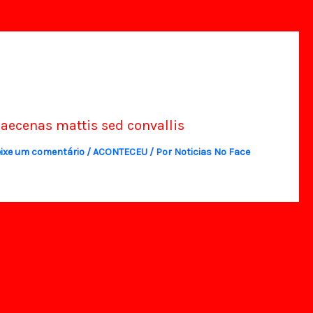
aecenas mattis sed convallis
ixe um comentário
/
ACONTECEU
/ Por
Noticias No Face