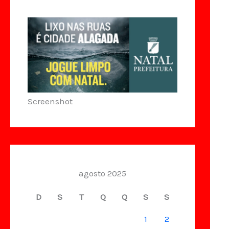
Screenshot
agosto 2025
D
S
T
Q
Q
S
S
1
2