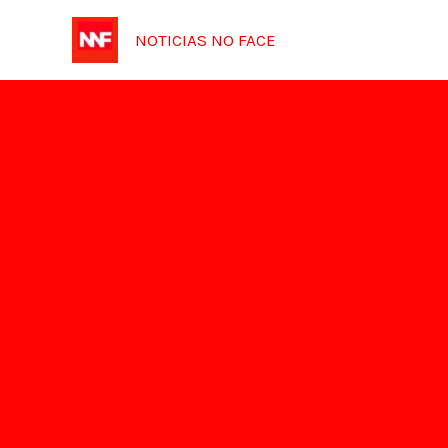
Ir
NOTICIAS NO FACE
para
o
conteúdo