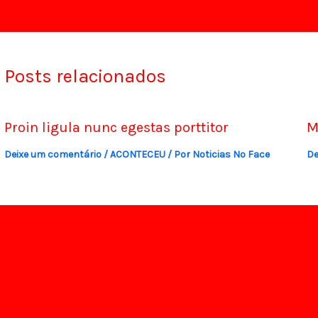
Posts relacionados
Proin ligula nunc egestas porttitor
M
Deixe um comentário
/
ACONTECEU
/ Por
Noticias No Face
De