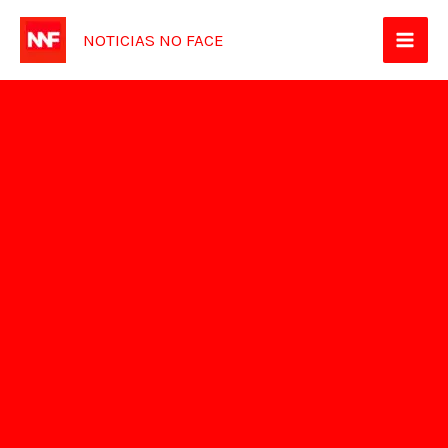
Ir
NOTICIAS NO FACE
para
o
conteúdo