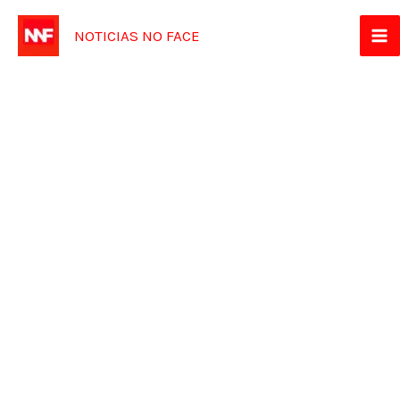
Ir
NOTICIAS NO FACE
para
o
conteúdo