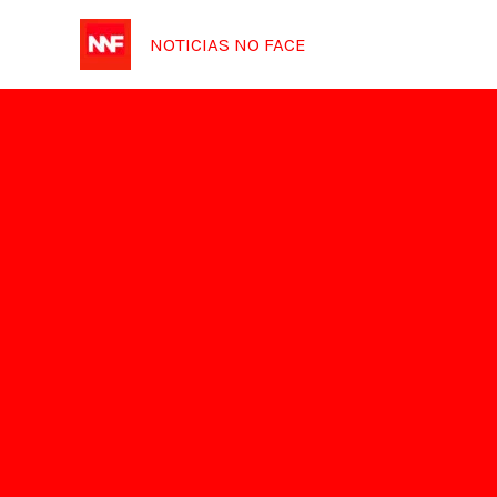
Ir
NOTICIAS NO FACE
para
o
conteúdo