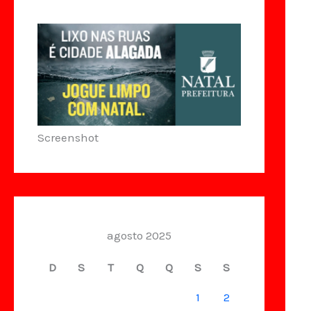
Screenshot
agosto 2025
D
S
T
Q
Q
S
S
1
2