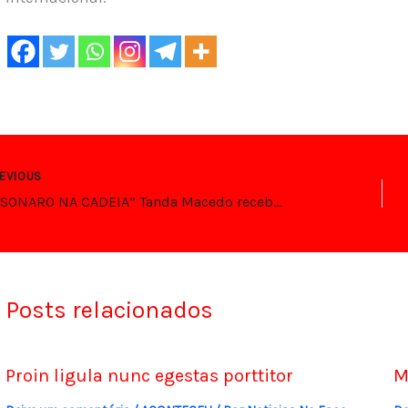
EVIOUS
“BOLSONARO NA CADEIA” Tanda Macedo recebeu 30 mil reais para cantar “ATÉ” duas horas
Posts relacionados
Proin ligula nunc egestas porttitor
M