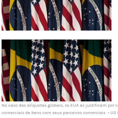
No caso das alíquotas globais, os EUA as justificam por c
comerciais de bens com seus parceiros comerciais • U