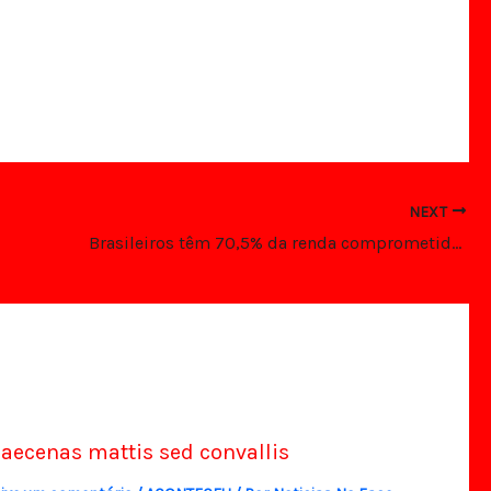
NEXT
Brasileiros têm 70,5% da renda comprometida com contas, diz Serasa Experian
aecenas mattis sed convallis