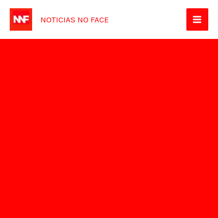
Ir
NOTICIAS NO FACE
para
o
conteúdo