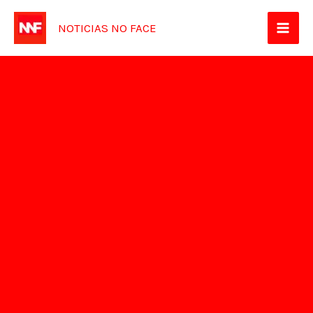
Ir
NOTICIAS NO FACE
para
o
conteúdo