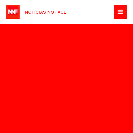
Ir
NOTICIAS NO FACE
para
o
conteúdo