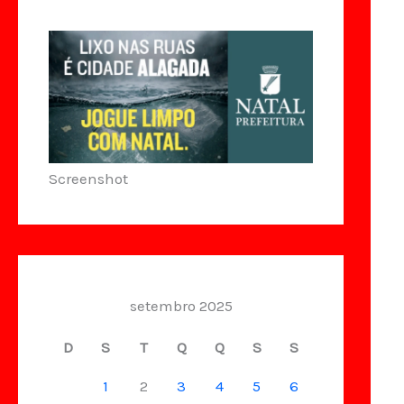
Screenshot
setembro 2025
D
S
T
Q
Q
S
S
1
2
3
4
5
6