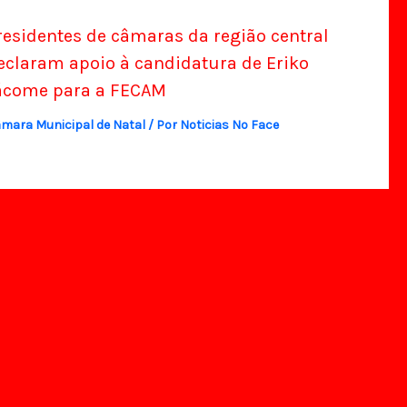
residentes de câmaras da região central
eclaram apoio à candidatura de Eriko
ácome para a FECAM
mara Municipal de Natal
/ Por
Noticias No Face