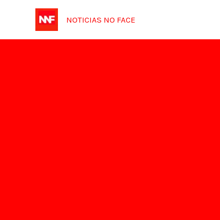
Ir
NOTICIAS NO FACE
para
o
conteúdo