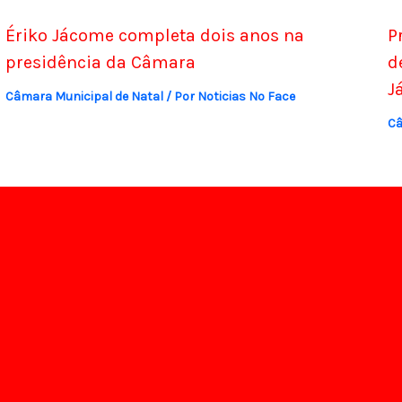
Ériko Jácome completa dois anos na
P
presidência da Câmara
d
J
Câmara Municipal de Natal
/ Por
Noticias No Face
Câ