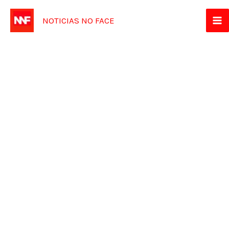
Ir
NOTICIAS NO FACE
para
o
conteúdo