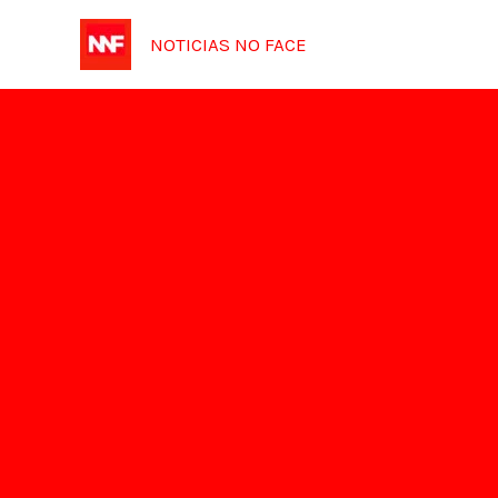
Ir
NOTICIAS NO FACE
para
o
conteúdo