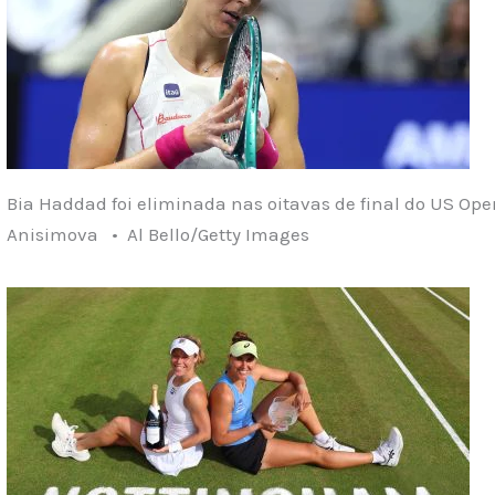
Bia Haddad foi eliminada nas oitavas de final do US O
Anisimova • Al Bello/Getty Images