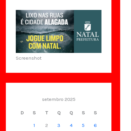
Screenshot
setembro 2025
D
S
T
Q
Q
S
S
1
2
3
4
5
6