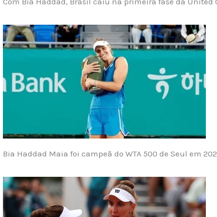
Com Bia Haddad, Brasil caiu na primeira fase da United
Bia Haddad Maia foi campeã do WTA 500 de Seul em 20