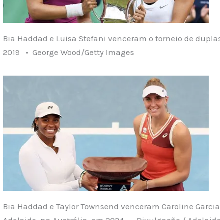
Bia Haddad e Luisa Stefani venceram o torneio de duplas
2019 • George Wood/Getty Images
Bia Haddad e Taylor Townsend venceram Caroline Garcia
Adelaide, na Austrália, em 2024 • Divulgação / Adelaide