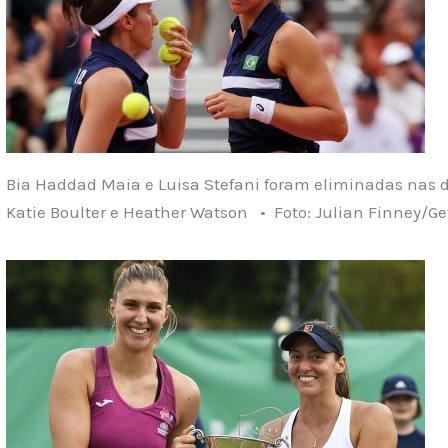
Bia Haddad Maia e Luisa Stefani foram eliminadas nas d
Katie Boulter e Heather Watson • Foto: Julian Finney/G