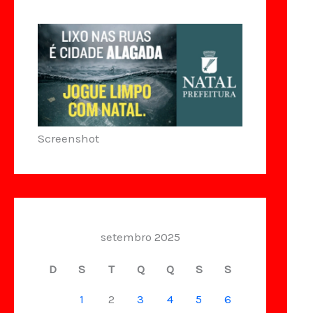
Screenshot
setembro 2025
D
S
T
Q
Q
S
S
1
2
3
4
5
6