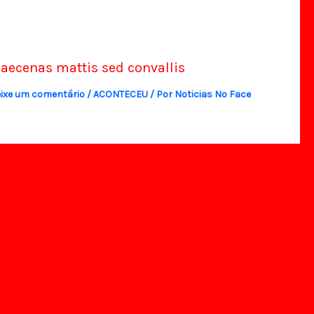
aecenas mattis sed convallis
ixe um comentário
/
ACONTECEU
/ Por
Noticias No Face