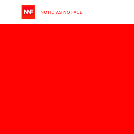
Ir
NOTICIAS NO FACE
para
o
conteúdo