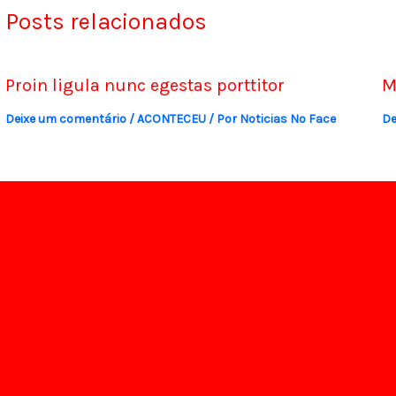
Posts relacionados
Proin ligula nunc egestas porttitor
M
Deixe um comentário
/
ACONTECEU
/ Por
Noticias No Face
De