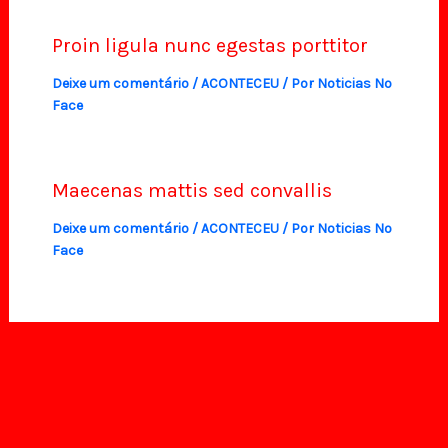
Proin ligula nunc egestas porttitor
Deixe um comentário
/
ACONTECEU
/ Por
Noticias No
Face
Maecenas mattis sed convallis
Deixe um comentário
/
ACONTECEU
/ Por
Noticias No
Face