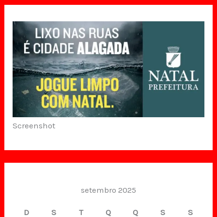
Screenshot
setembro 2025
D
S
T
Q
Q
S
S