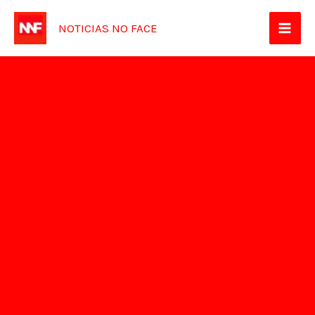
Ir
NOTICIAS NO FACE
para
o
conteúdo