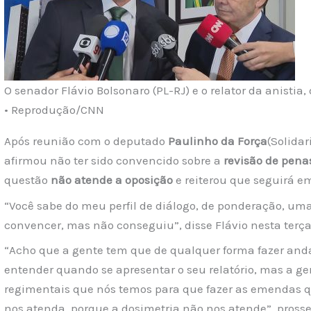
O senador Flávio Bolsonaro (PL-RJ) e o relator da anisti
• Reprodução/CNN
Após reunião com o deputado
Paulinho da Força
(Solida
afirmou não ter sido convencido sobre a
revisão de pena
questão
não atende a oposição
e reiterou que seguirá 
“Você sabe do meu perfil de diálogo, de ponderação, u
convencer, mas não conseguiu”, disse Flávio nesta terça-
“Acho que a gente tem que de qualquer forma fazer anda
entender quando se apresentar o seu relatório, mas a ge
regimentais que nós temos para que fazer as emendas q
nos atenda, porque a dosimetria não nos atende”, pross