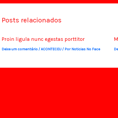
Posts relacionados
Proin ligula nunc egestas porttitor
M
Deixe um comentário
/
ACONTECEU
/ Por
Noticias No Face
De