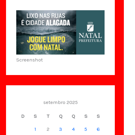
Screenshot
setembro 2025
D
S
T
Q
Q
S
S
1
2
3
4
5
6