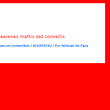
aecenas mattis sed convallis
ixe um comentário
/
ACONTECEU
/ Por
Noticias No Face