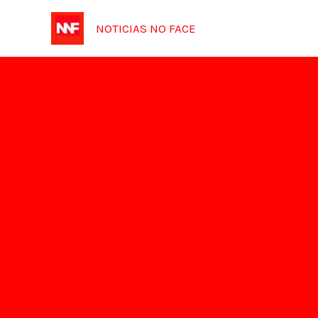
Ir
NOTICIAS NO FACE
para
o
conteúdo