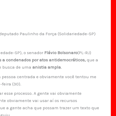
a, deputado Paulinho da Força (Solidariedade-SP)
riedade-SP), o senador
Flávio Bolsonaro
(PL-RJ)
s a condenados por atos antidemocráticos,
que a
em busca de uma
anistia ampla
.
ma pessoa centrada e obviamente você tentou me
feira (30).
r esse processo. A gente vai obviamente
nte obviamente vai usar aí os recursos
ue a gente acha que possam trazer um texto que
eguiu.