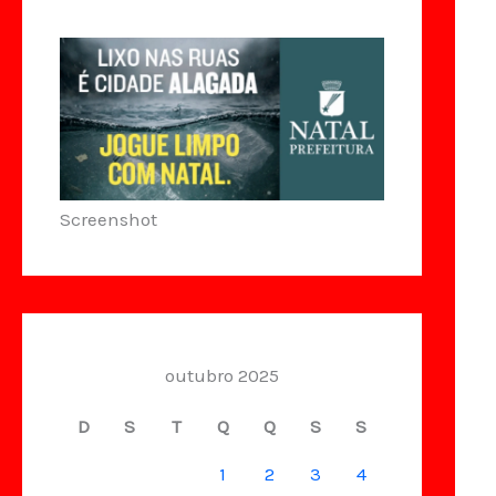
Screenshot
outubro 2025
D
S
T
Q
Q
S
S
1
2
3
4