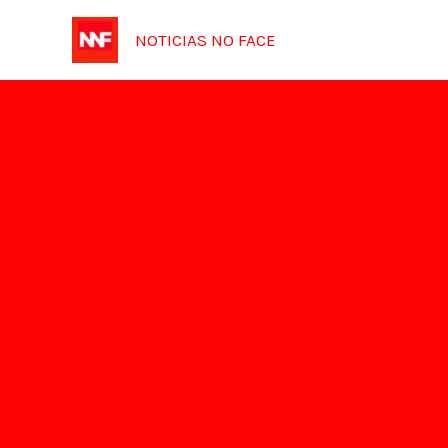
Ir
NOTICIAS NO FACE
para
o
conteúdo