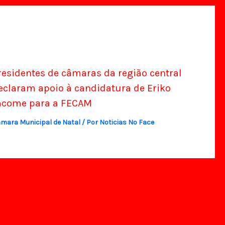
residentes de câmaras da região central
eclaram apoio à candidatura de Eriko
ácome para a FECAM
mara Municipal de Natal
/ Por
Noticias No Face