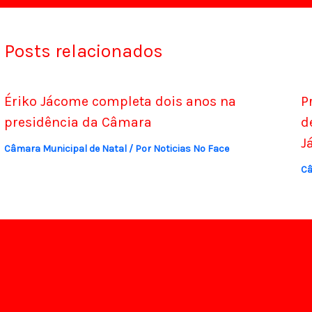
Posts relacionados
Ériko Jácome completa dois anos na
P
presidência da Câmara
d
J
Câmara Municipal de Natal
/ Por
Noticias No Face
Câ