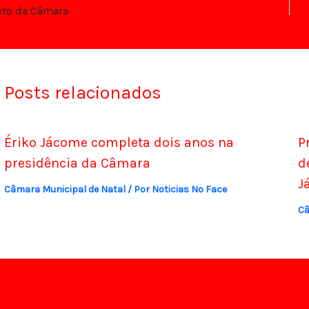
to da Câmara
Posts relacionados
Ériko Jácome completa dois anos na
P
presidência da Câmara
d
J
Câmara Municipal de Natal
/ Por
Noticias No Face
Câ