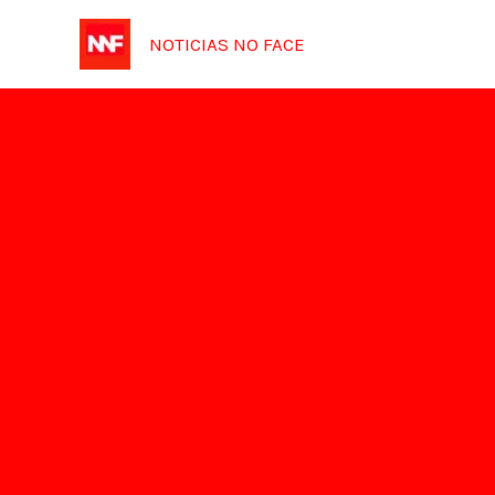
Ir
NOTICIAS NO FACE
para
o
conteúdo