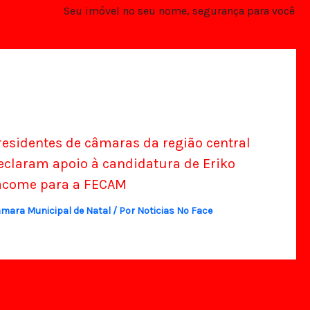
Seu imóvel no seu nome, segurança para você
residentes de câmaras da região central
eclaram apoio à candidatura de Eriko
ácome para a FECAM
mara Municipal de Natal
/ Por
Noticias No Face