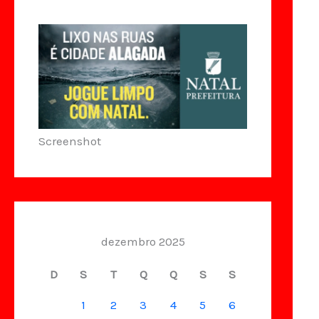
Screenshot
dezembro 2025
D
S
T
Q
Q
S
S
1
2
3
4
5
6