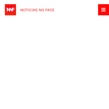
Ir
NOTICIAS NO FACE
para
o
conteúdo