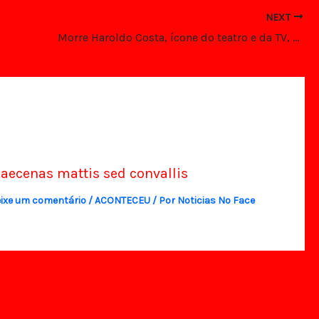
NEXT
Morre Haroldo Costa, ícone do teatro e da TV, aos 95 anos
aecenas mattis sed convallis
ixe um comentário
/
ACONTECEU
/ Por
Noticias No Face