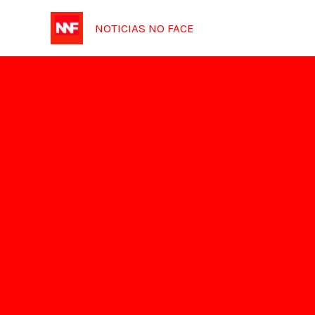
Ir
NOTICIAS NO FACE
para
o
conteúdo