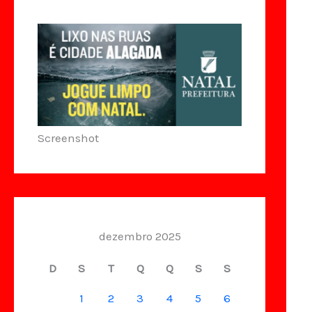
Screenshot
dezembro 2025
D
S
T
Q
Q
S
S
1
2
3
4
5
6