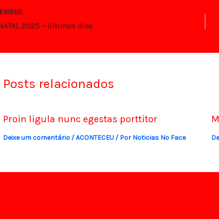
EVIOUS
 NATAL 2025 – últimos dias
Posts relacionados
Proin ligula nunc egestas porttitor
M
Deixe um comentário
/
ACONTECEU
/ Por
Noticias No Face
De