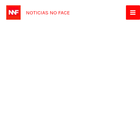
Ir
NOTICIAS NO FACE
para
o
conteúdo