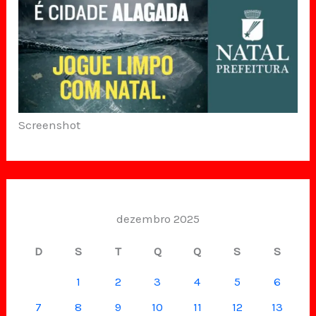
Screenshot
dezembro 2025
D
S
T
Q
Q
S
S
1
2
3
4
5
6
7
8
9
10
11
12
13