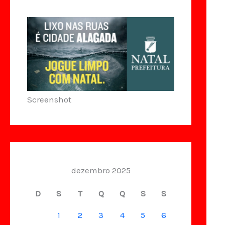
Screenshot
dezembro 2025
D
S
T
Q
Q
S
S
1
2
3
4
5
6