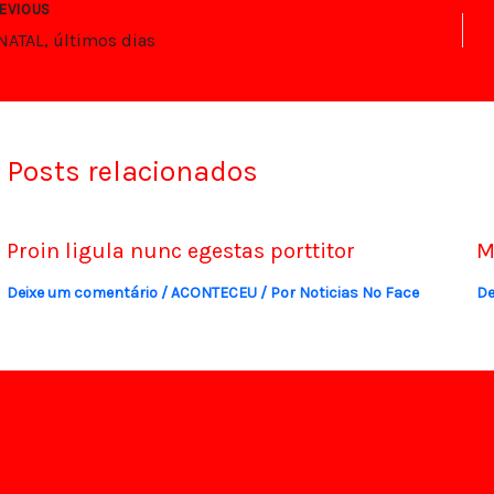
EVIOUS
 NATAL, últimos dias
Posts relacionados
Proin ligula nunc egestas porttitor
M
Deixe um comentário
/
ACONTECEU
/ Por
Noticias No Face
De