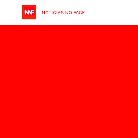
Ir
NOTICIAS NO FACE
para
o
conteúdo