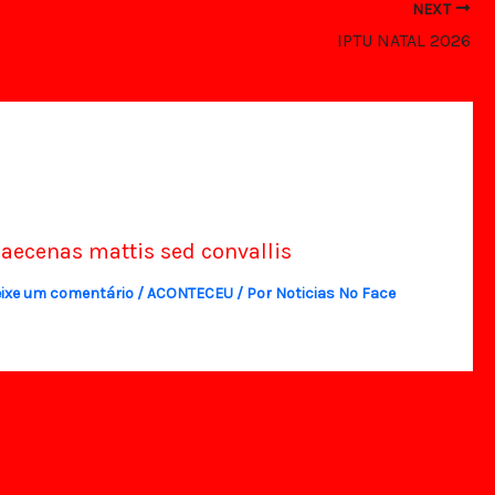
NEXT
IPTU NATAL 2026
aecenas mattis sed convallis
ixe um comentário
/
ACONTECEU
/ Por
Noticias No Face