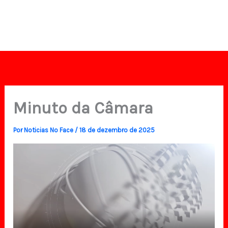
Minuto da Câmara
Por
Noticias No Face
/
18 de dezembro de 2025