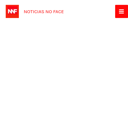
Ir
NOTICIAS NO FACE
para
o
conteúdo