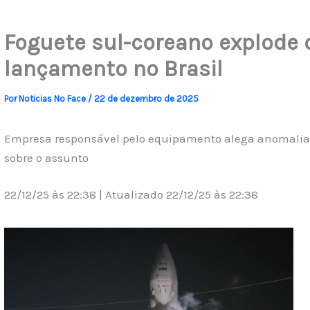
Foguete sul-coreano explode 
lançamento no Brasil
Por
Noticias No Face
/
22 de dezembro de 2025
Empresa responsável pelo equipamento alega anomalia d
sobre o assunto
22/12/25 às 22:38 | Atualizado 22/12/25 às 22:38