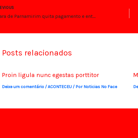
EVIOUS
Câmara de Parnamirim quita pagamento e entrega mamógrafo à Saúde
Posts relacionados
Proin ligula nunc egestas porttitor
M
Deixe um comentário
/
ACONTECEU
/ Por
Noticias No Face
De