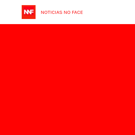
Ir
NOTICIAS NO FACE
para
o
conteúdo