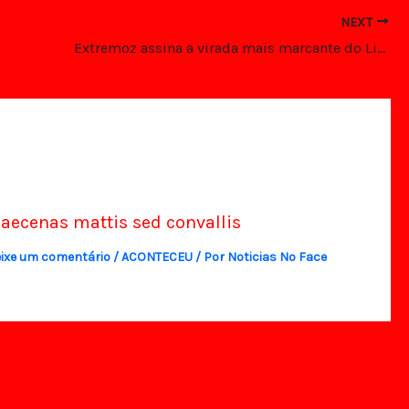
NEXT
Extremoz assina a virada mais marcante do Litoral Norte
aecenas mattis sed convallis
ixe um comentário
/
ACONTECEU
/ Por
Noticias No Face