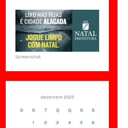
Screenshot
dezembro 2025
D
S
T
Q
Q
S
S
1
2
3
4
5
6