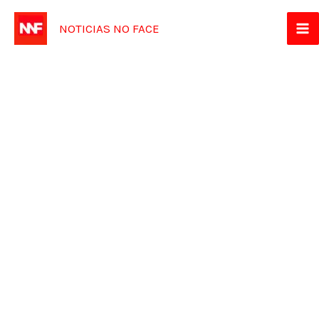
Ir
NOTICIAS NO FACE
para
o
conteúdo