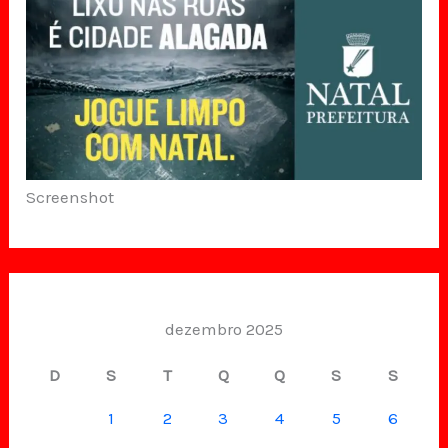
Screenshot
dezembro 2025
D
S
T
Q
Q
S
S
1
2
3
4
5
6