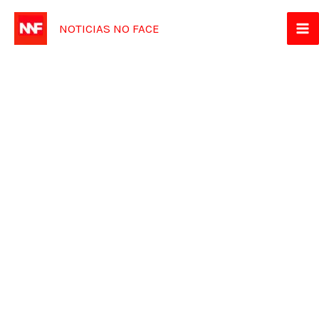
Ir
NOTICIAS NO FACE
para
o
conteúdo