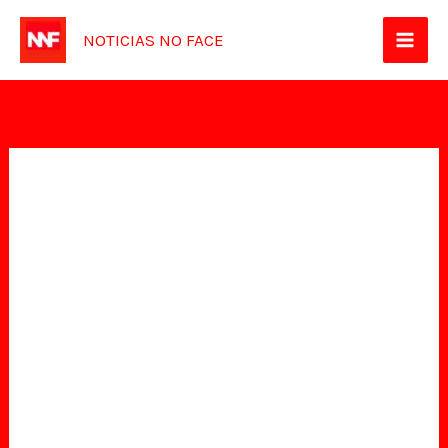
Ir
NOTICIAS NO FACE
para
o
conteúdo