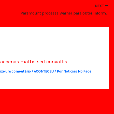
NEXT
Paramount processa Warner para obter informações sobre acordo com Netflix
aecenas mattis sed convallis
ixe um comentário
/
ACONTECEU
/ Por
Noticias No Face