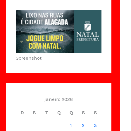
Screenshot
janeiro 2026
D
S
T
Q
Q
S
S
1
2
3