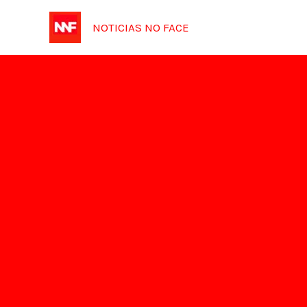
Ir
NOTICIAS NO FACE
para
o
conteúdo