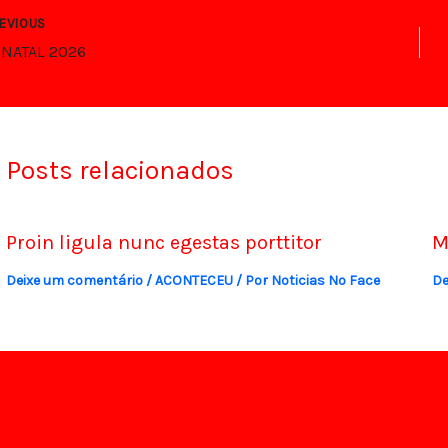
EVIOUS
 NATAL 2026
Posts relacionados
Proin ligula nunc egestas porttitor
M
Deixe um comentário
/
ACONTECEU
/ Por
Noticias No Face
De