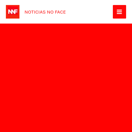
Ir
NOTICIAS NO FACE
para
o
conteúdo