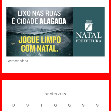
Screenshot
janeiro 2026
D
S
T
Q
Q
S
S