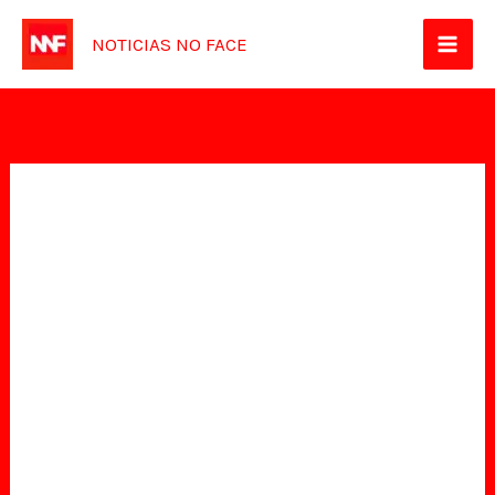
Ir
NOTICIAS NO FACE
para
o
conteúdo