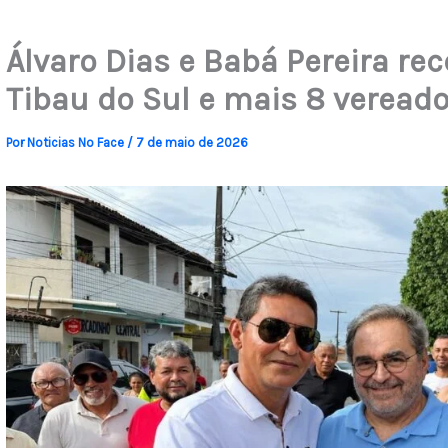
Álvaro Dias e Babá Pereira re
Tibau do Sul e mais 8 veread
Por
Noticias No Face
/
7 de maio de 2026