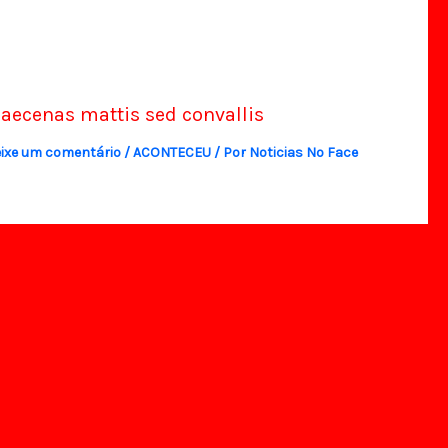
aecenas mattis sed convallis
ixe um comentário
/
ACONTECEU
/ Por
Noticias No Face