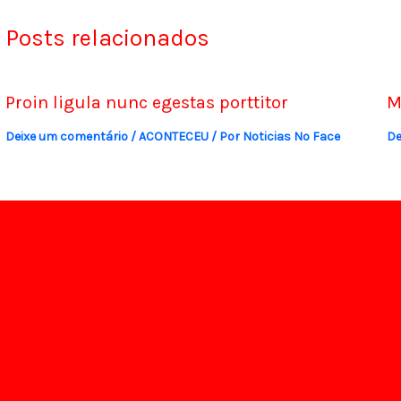
Posts relacionados
Proin ligula nunc egestas porttitor
M
Deixe um comentário
/
ACONTECEU
/ Por
Noticias No Face
De