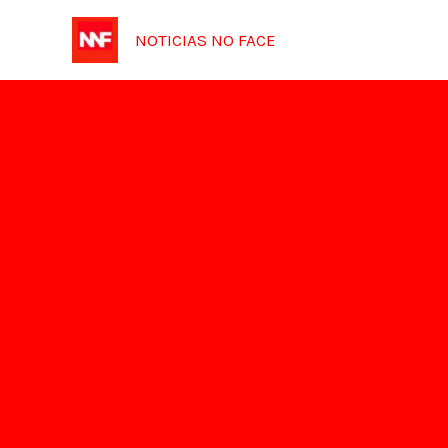
Ir
NOTICIAS NO FACE
para
o
conteúdo