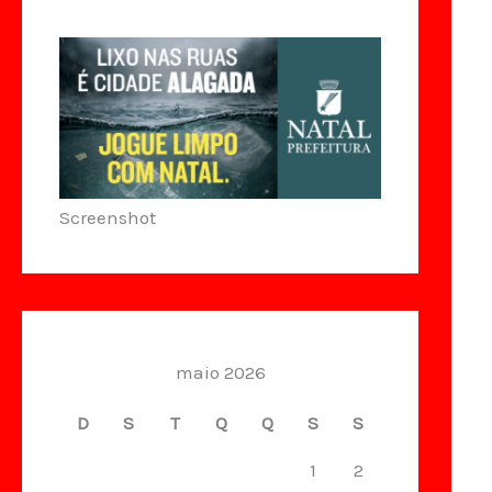
Screenshot
maio 2026
D
S
T
Q
Q
S
S
1
2