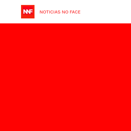
Ir
NOTICIAS NO FACE
para
o
conteúdo