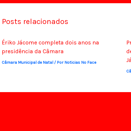
Posts relacionados
Ériko Jácome completa dois anos na
P
presidência da Câmara
d
J
Câmara Municipal de Natal
/ Por
Noticias No Face
Câ