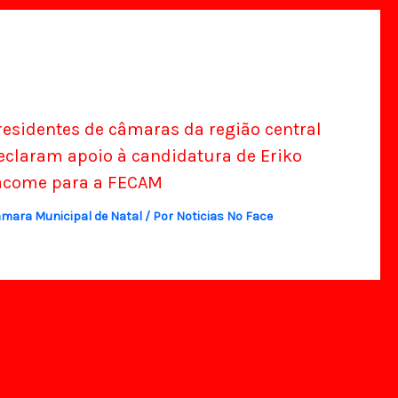
residentes de câmaras da região central
eclaram apoio à candidatura de Eriko
ácome para a FECAM
mara Municipal de Natal
/ Por
Noticias No Face