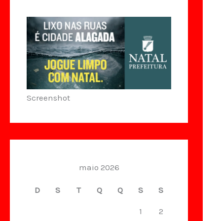
Screenshot
maio 2026
D
S
T
Q
Q
S
S
1
2