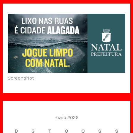
Screenshot
maio 2026
D
S
T
Q
Q
S
S