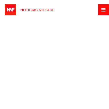
Ir
NOTICIAS NO FACE
para
o
conteúdo