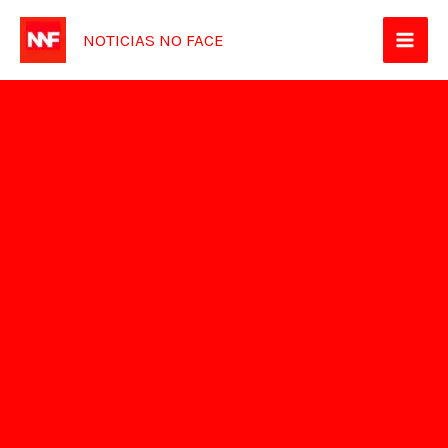
Ir
NOTICIAS NO FACE
para
o
conteúdo