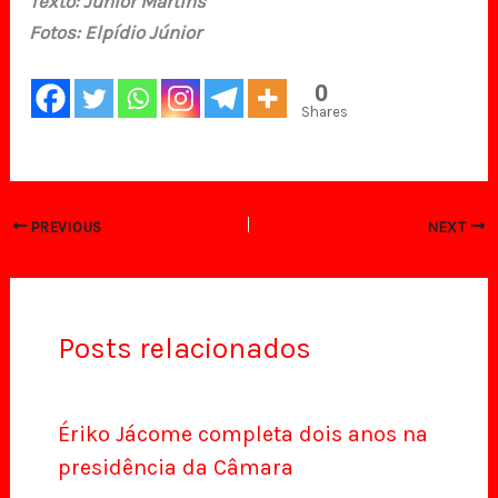
Texto: Junior Martins
Fotos: Elpídio Júnior
0
Shares
PREVIOUS
NEXT
Posts relacionados
Ériko Jácome completa dois anos na
presidência da Câmara