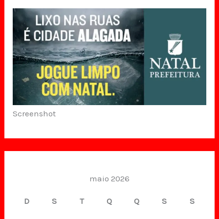
Screenshot
maio 2026
D
S
T
Q
Q
S
S