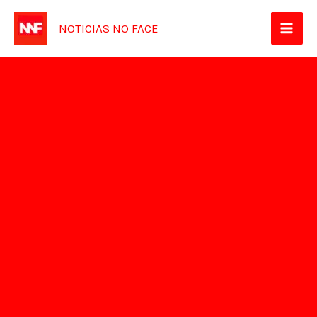
Ir
NOTICIAS NO FACE
para
o
conteúdo