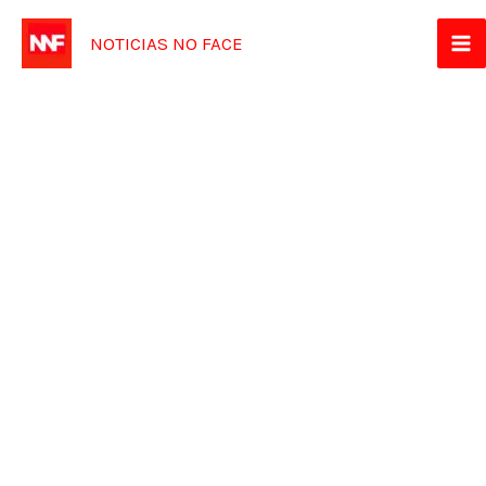
Ir
NOTICIAS NO FACE
para
o
conteúdo