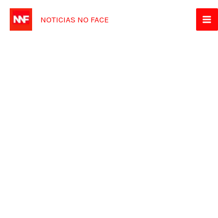
Ir
NOTICIAS NO FACE
para
o
conteúdo