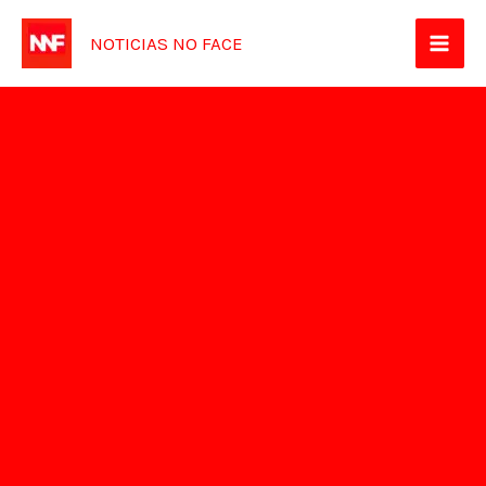
Ir
NOTICIAS NO FACE
para
o
conteúdo