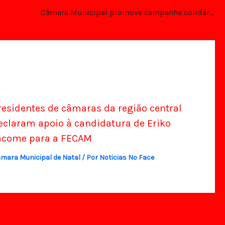
Câmara Municipal promove campanha solidária inspirada na Copa do Mundo
residentes de câmaras da região central
eclaram apoio à candidatura de Eriko
ácome para a FECAM
mara Municipal de Natal
/ Por
Noticias No Face