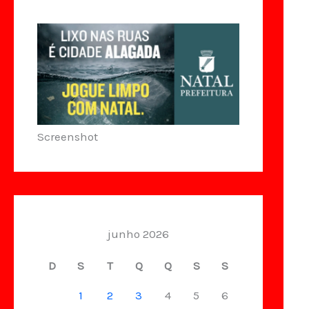
Screenshot
junho 2026
D
S
T
Q
Q
S
S
1
2
3
4
5
6