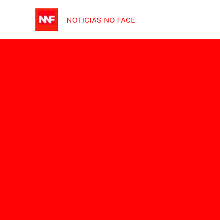
Ir
NOTICIAS NO FACE
para
o
conteúdo