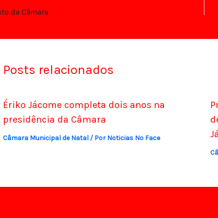
to da Câmara
Posts relacionados
Ériko Jácome completa dois anos na
P
presidência da Câmara
d
J
Câmara Municipal de Natal
/ Por
Noticias No Face
Câ