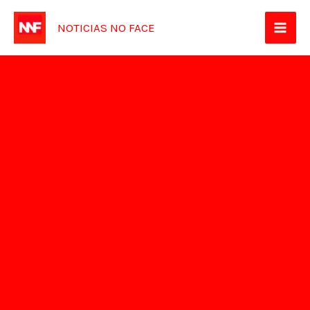
Ir
NOTICIAS NO FACE
para
o
conteúdo