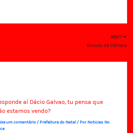
NEXT
Minuto da Câmara
esponde aí Dácio Galvao, tu pensa que
ão estamos vendo?
ixe um comentário
/
Prefeitura do Natal
/ Por
Noticias No
ce