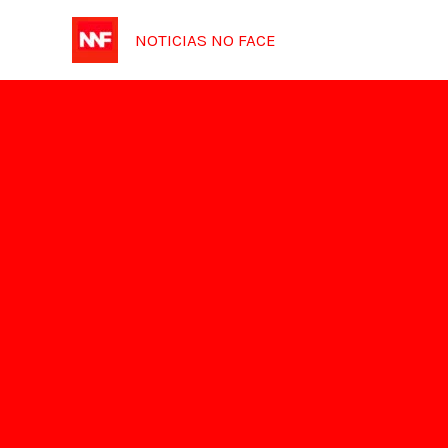
Ir
NOTICIAS NO FACE
para
o
conteúdo