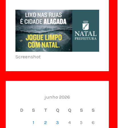
Screenshot
junho 2026
D
S
T
Q
Q
S
S
1
2
3
4
5
6