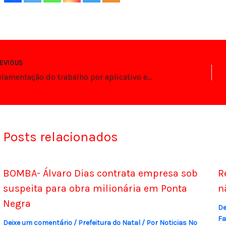
EVIOUS
Regulamentação do trabalho por aplicativo em Natal é debatida em audiência
Posts relacionados
BOMBA- Álvaro Dias contrata empresa sob
R
suspeita para obra milionária em Ponta
n
Negra
De
Fa
Deixe um comentário
/
Prefeitura do Natal
/ Por
Noticias No