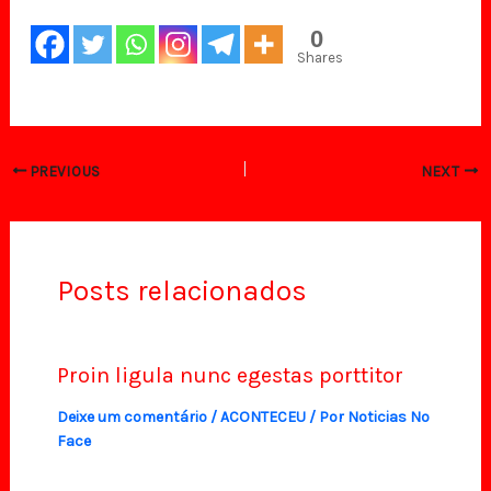
0
Shares
PREVIOUS
NEXT
Posts relacionados
Proin ligula nunc egestas porttitor
Deixe um comentário
/
ACONTECEU
/ Por
Noticias No
Face