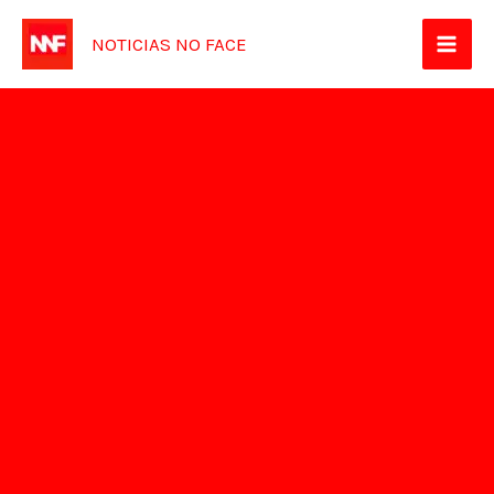
Ir
NOTICIAS NO FACE
para
o
conteúdo