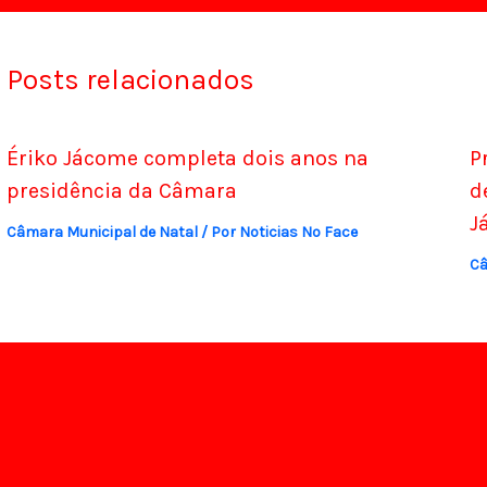
Posts relacionados
Ériko Jácome completa dois anos na
P
presidência da Câmara
d
J
Câmara Municipal de Natal
/ Por
Noticias No Face
Câ