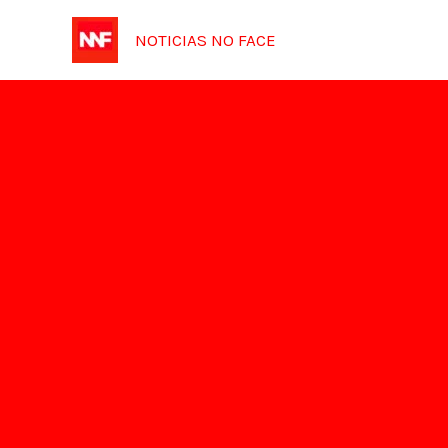
Ir
NOTICIAS NO FACE
para
o
conteúdo