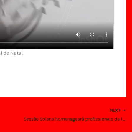
l de Natal
NEXT
Sessão Solene homenageará profissionais da limpeza urbana de Parnamirim