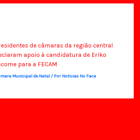
residentes de câmaras da região central
eclaram apoio à candidatura de Eriko
ácome para a FECAM
mara Municipal de Natal
/ Por
Noticias No Face