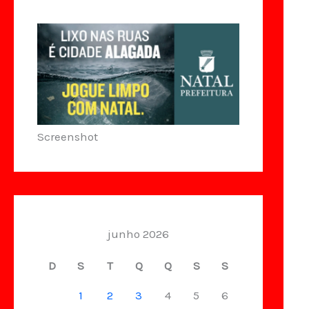
Screenshot
junho 2026
D
S
T
Q
Q
S
S
1
2
3
4
5
6