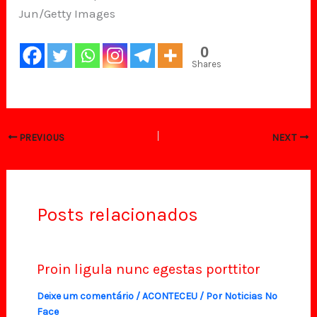
Jun/Getty Images
0
Shares
PREVIOUS
NEXT
Posts relacionados
Proin ligula nunc egestas porttitor
Deixe um comentário
/
ACONTECEU
/ Por
Noticias No
Face