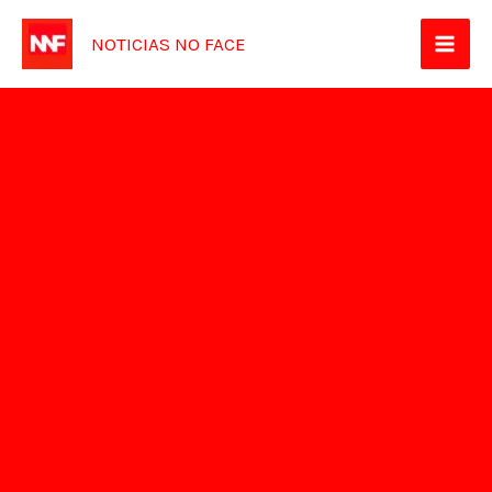
Ir
NOTICIAS NO FACE
para
o
conteúdo