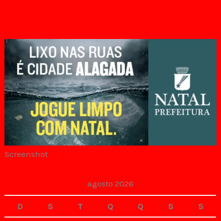
Screenshot
agosto 2026
D
S
T
Q
Q
S
S