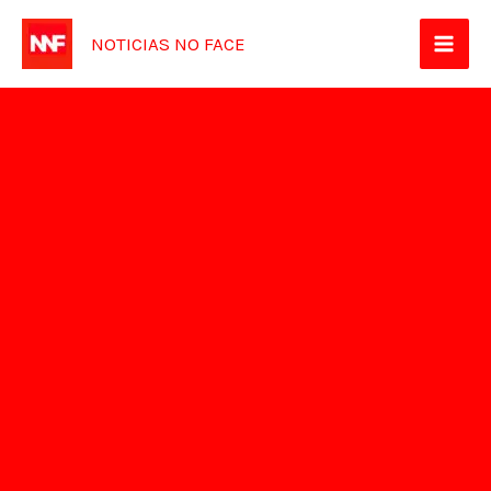
Ir
NOTICIAS NO FACE
para
o
conteúdo