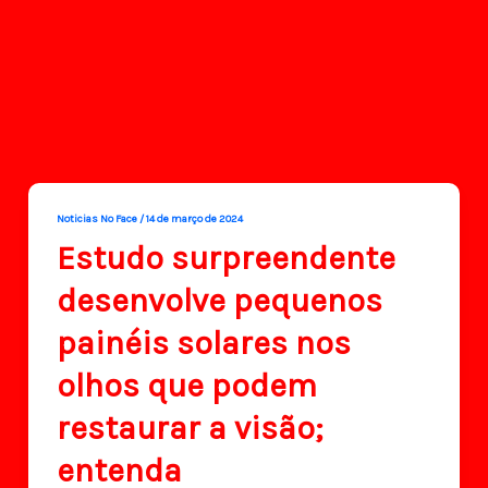
Noticias No Face
/
14 de março de 2024
Estudo surpreendente
desenvolve pequenos
painéis solares nos
olhos que podem
restaurar a visão;
entenda