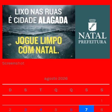
Screenshot
agosto 2026
D
S
T
Q
Q
S
S
1
2
3
4
5
6
7
8