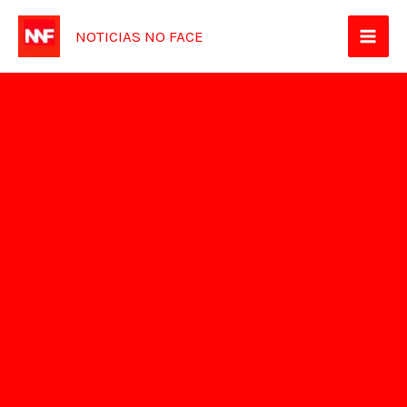
Ir
NOTICIAS NO FACE
para
o
conteúdo