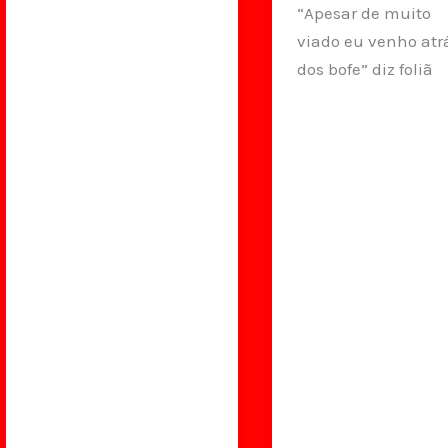
“Apesar de muito
viado eu venho atr
dos bofe” diz foliã