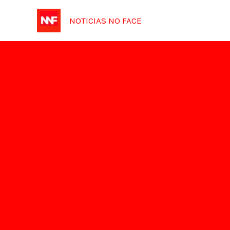
Ir
NOTICIAS NO FACE
para
o
conteúdo