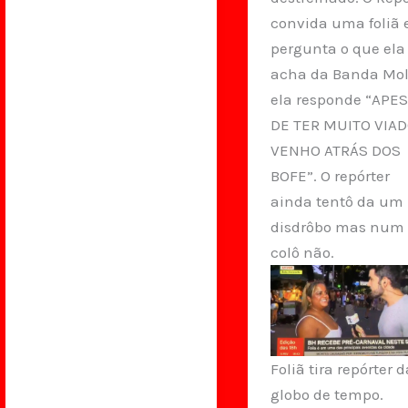
CNN
convida uma foliã 
cai
pergunta o que ela
do
acha da Banda Mol
3
ela responde “APE
andar
DE TER MUITO VIAD
enquanto
VENHO ATRÁS DOS
fazia
BOFE”. O repórter
sexo
ainda tentô da um
disdrôbo mas num
colô não.
Foliã tira repórter d
globo de tempo.