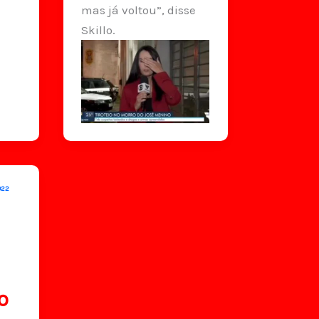
mas já voltou”, disse
Skillo.
2022
o