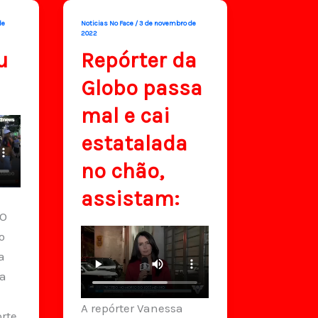
de
Noticias No Face
/
3 de novembro de
2022
u
Repórter da
Globo passa
mal e cai
estatalada
no chão,
assistam:
BO
o
a
xa
A repórter Vanessa
orte