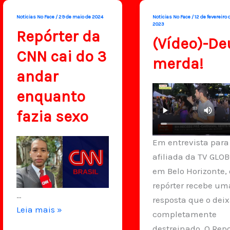
Noticias No Face
/
29 de maio de 2024
Noticias No Face
/
12 de fevereiro 
2023
Repórter da
(Vídeo)-De
CNN cai do 3
merda!
andar
enquanto
fazia sexo
Em entrevista para
afiliada da TV GLO
em Belo Horizonte, 
repórter recebe um
…
resposta que o dei
Repórter
Leia mais »
completamente
da
destreinado. O Rep