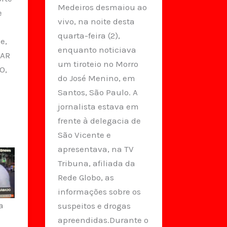
Medeiros desmaiou ao
e
vivo, na noite desta
quarta-feira (2),
e,
enquanto noticiava
SAR
um tiroteio no Morro
O,
do José Menino, em
Santos, São Paulo. A
jornalista estava em
frente à delegacia de
São Vicente e
apresentava, na TV
Tribuna, afiliada da
Rede Globo, as
informações sobre os
a
suspeitos e drogas
apreendidas.Durante o