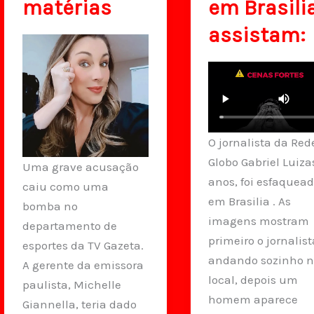
matérias
em Brasilia
assistam:
O jornalista da Red
Globo Gabriel Luiza
Uma grave acusação
anos, foi esfaquea
caiu como uma
em Brasilia . As
bomba no
imagens mostram
departamento de
primeiro o jornalist
esportes da TV Gazeta.
andando sozinho 
A gerente da emissora
local, depois um
paulista, Michelle
homem aparece
Giannella, teria dado