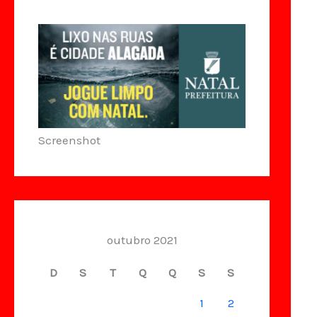
Screenshot
outubro 2021
D
S
T
Q
Q
S
S
1
2