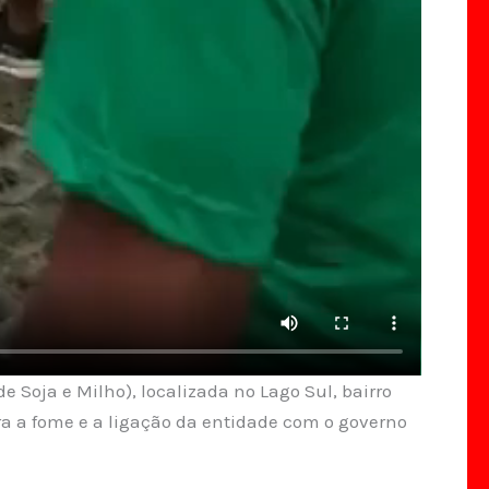
e Soja e Milho), localizada no Lago Sul, bairro
tra a fome e a ligação da entidade com o governo