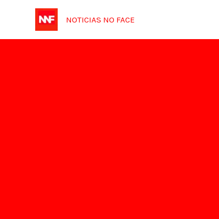
Ir
NOTICIAS NO FACE
para
o
conteúdo